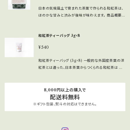
日本の気候風土で育まれた茶葉で作られる和紅茶は、
ほのかな甘みと渋みが後味が味わえます。 商品概要
原材料名：紅茶(奈良県産) 内容量：60g 原産地：奈良
県産 保存方法：高温多湿、移り香に注意 取扱上の注
和紅茶ティーバッグ 3g×8
意：お茶は鮮度が大切です。開封後はお早めにお飲み
ください。
¥540
和紅茶ティーバッグ (3g×8) 一般的な外国産茶葉の洋
紅茶とは違った、日本茶葉からつくられる和紅茶は ほ
のかな甘みと、渋味が少ないすっきりとした後味が特徴
です。 商品概要 原材料名：紅茶(奈良県産) 内容量：3g
× 8 原産地：奈良県産 保存方法：高温多湿、移り香に
8,000円以上の購入で
注意 取扱上の注意：お茶は鮮度が大切です。開封後は
配送料無料
お早めにお飲みください。
※ギフト包装、熨斗の対応はできません。