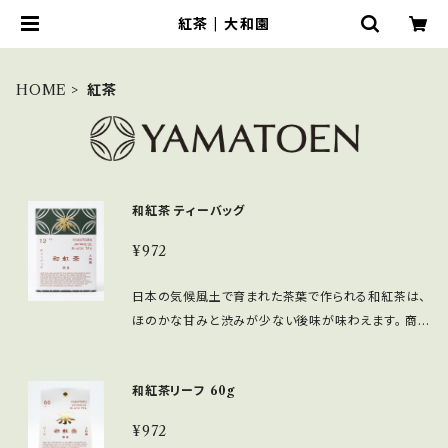
紅茶 | 大和園
HOME
紅茶
和紅茶 ティーバッグ
¥972
日本の気候風土で育まれた茶葉で作られる和紅茶は、
ほのかな甘みと渋みが少ない後味が味わえます。 商品
概要 原材料名：紅茶(奈良県産) 内容量：3g × 12P 原
産地：奈良県産 保存方法：高温多湿、移り香に注意 取
和紅茶リーフ 60g
扱上の注意：お茶は鮮度が大切です。開封後はお早め
にお飲みください。
¥972