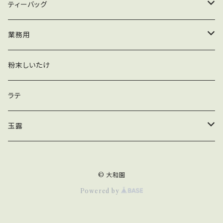
粉末
業務用
ティーバッグ
木箱
ティーバッグ
粉末
加工用
緑茶ティーバッグ
業務用
玄米茶ティーバッグ
抹茶
粉末しいたけ
かりがねほうじ茶ティーバッグ
ほうじ茶
ラテ
黒豆入りかりがねほうじ茶ティーバッグ
煎茶
玉露
玄米入りかりがねほうじ茶ティーバッグ
ティーバッグ
© 大和園
ほうじ茶ティーバッグ
リーフ
Powered by
和紅茶ティーバッグ
木箱