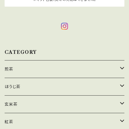
れます。 2．お湯が沸きましたら湯呑やティーカップの8
分目を目安に静かにお湯を注ぎます。 3．30秒～1分ほ
ど抽出し、お好みの濃さでティーバッグに残った最後の
一滴まで抽出し、取り出します。 商品概要 原材料名：緑
茶(奈良県産) 内容量：3g × 12 原産地：奈良県産 保存
方法：高温多湿、移り香に注意 取扱上の注意：お茶は
鮮度が大切です。開封後はお早めにお飲みください。
CATEGORY
煎茶
茶葉
ほうじ茶
ティーバッグ
茶葉
玄米茶
業務用
ティーバッグ
茶葉
紅茶