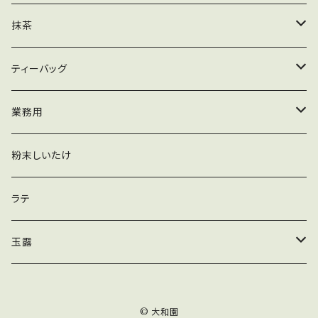
粉末
業務用
ティーバッグ
茶葉
抹茶
粉末
業務用
ティーバッグ
木箱
ティーバッグ
粉末
加工用
緑茶ティーバッグ
業務用
玄米茶ティーバッグ
抹茶
粉末しいたけ
かりがねほうじ茶ティーバッグ
ほうじ茶
ラテ
黒豆入りかりがねほうじ茶ティーバッグ
煎茶
玉露
玄米入りかりがねほうじ茶ティーバッグ
ティーバッグ
© 大和園