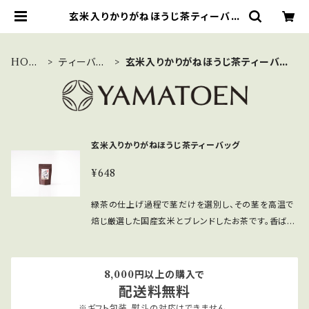
玄米入りかりがねほうじ茶ティーバッ
グ | 大和園
HOM
ティーバッ
玄米入りかりがねほうじ茶ティーバッ
E
グ
グ
玄米入りかりがねほうじ茶ティーバッグ
¥648
緑茶の仕上げ過程で茎だけを選別し、その茎を高温で
焙じ厳選した国産玄米とブレンドしたお茶です。香ばし
い風味が特徴の職人がこだわり抜いた逸品です。 熱湯
で淹れやすく、茶殻の出ない手軽なティーバッグタイプ
です。 ご家庭に急須がない方でも、気軽にお楽しみい
8,000円以上の購入で
ただけます。 〈玄米入りかりがねほうじ茶ティーバッグ
配送料無料
の淹れ方〉 1．湯呑又はティーカップにティーバッグを入
※ギフト包装、熨斗の対応はできません。