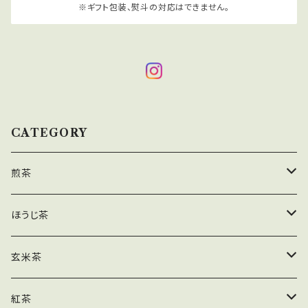
※ギフト包装、熨斗の対応はできません。
CATEGORY
煎茶
茶葉
ほうじ茶
ティーバッグ
茶葉
玄米茶
業務用
ティーバッグ
茶葉
紅茶