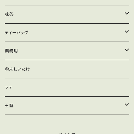
粉末
業務用
ティーバッグ
茶葉
抹茶
粉末
業務用
ティーバッグ
木箱
ティーバッグ
粉末
加工用
緑茶ティーバッグ
業務用
玄米茶ティーバッグ
抹茶
粉末しいたけ
かりがねほうじ茶ティーバッグ
ほうじ茶
ラテ
黒豆入りかりがねほうじ茶ティーバッグ
煎茶
玉露
玄米入りかりがねほうじ茶ティーバッグ
ティーバッグ