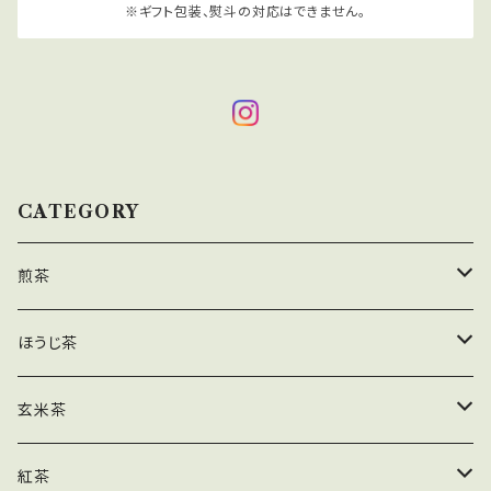
※ギフト包装、熨斗の対応はできません。
CATEGORY
煎茶
茶葉
ほうじ茶
ティーバッグ
茶葉
玄米茶
業務用
ティーバッグ
茶葉
紅茶