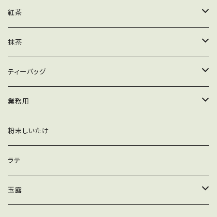
業務用
ティーバッグ
茶葉
紅茶
粉末
業務用
ティーバッグ
茶葉
抹茶
粉末
業務用
ティーバッグ
木箱
ティーバッグ
粉末
加工用
緑茶ティーバッグ
業務用
玄米茶ティーバッグ
抹茶
粉末しいたけ
かりがねほうじ茶ティーバッグ
ほうじ茶
ラテ
黒豆入りかりがねほうじ茶ティーバッグ
煎茶
玉露