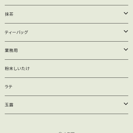
粉末
業務用
ティーバッグ
茶葉
抹茶
粉末
業務用
ティーバッグ
木箱
ティーバッグ
粉末
加工用
緑茶ティーバッグ
業務用
玄米茶ティーバッグ
抹茶
粉末しいたけ
かりがねほうじ茶ティーバッグ
ほうじ茶
ラテ
黒豆入りかりがねほうじ茶ティーバッグ
煎茶
玉露
玄米入りかりがねほうじ茶ティーバッグ
ティーバッグ