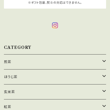
※ギフト包装、熨斗の対応はできません。
CATEGORY
煎茶
茶葉
ほうじ茶
ティーバッグ
茶葉
玄米茶
業務用
ティーバッグ
茶葉
紅茶