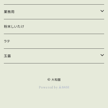
粉末
加工用
緑茶ティーバッグ
業務用
玄米茶ティーバッグ
抹茶
粉末しいたけ
かりがねほうじ茶ティーバッグ
ほうじ茶
ラテ
黒豆入りかりがねほうじ茶ティーバッグ
煎茶
玉露
玄米入りかりがねほうじ茶ティーバッグ
ティーバッグ
© 大和園
ほうじ茶ティーバッグ
リーフ
Powered by
和紅茶ティーバッグ
木箱