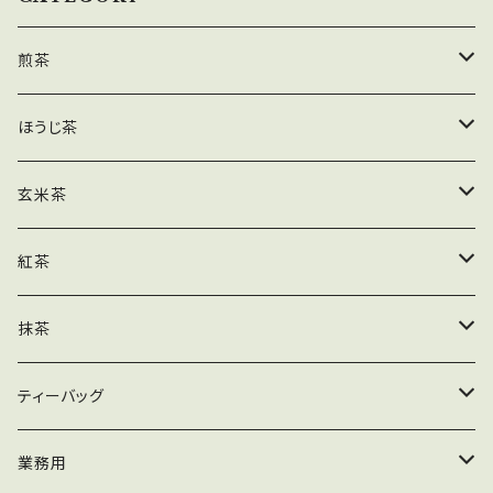
煎茶
茶葉
ほうじ茶
ティーバッグ
茶葉
玄米茶
業務用
ティーバッグ
茶葉
紅茶
粉末
業務用
ティーバッグ
茶葉
抹茶
粉末
業務用
ティーバッグ
木箱
ティーバッグ
粉末
加工用
緑茶ティーバッグ
業務用