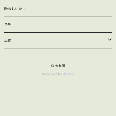
玄米茶ティーバッグ
抹茶
粉末しいたけ
かりがねほうじ茶ティーバッグ
ほうじ茶
ラテ
黒豆入りかりがねほうじ茶ティーバッグ
煎茶
玉露
玄米入りかりがねほうじ茶ティーバッグ
ティーバッグ
© 大和園
ほうじ茶ティーバッグ
リーフ
Powered by
和紅茶ティーバッグ
木箱