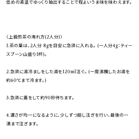
低めの湯温でゆっくり抽出することで程よいうま味を味わえます。
〈上級煎茶の淹れ方(2人分)〉
1.茶の葉は、2人分 8gを目安に急須に入れる。 (一人分4g：ティー
スプーン山盛り1杯)。
2.急須に湯冷ましをした湯を120ml注ぐ。 (一度沸騰したお湯を
約60℃まで冷ます。)
3.急須に蓋をして約90秒待ちます。
4.濃さが均一になるように、少しずつ廻し注ぎを行い、最後の一
滴まで注ぎます。