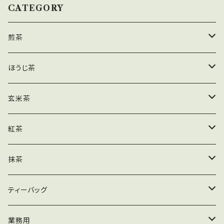
CATEGORY
煎茶
茶葉
ほうじ茶
ティーバッグ
茶葉
玄米茶
業務用
ティーバッグ
茶葉
紅茶
粉末
業務用
ティーバッグ
茶葉
抹茶
粉末
業務用
ティーバッグ
木箱
ティーバッグ
粉末
加工用
緑茶ティーバッグ
業務用