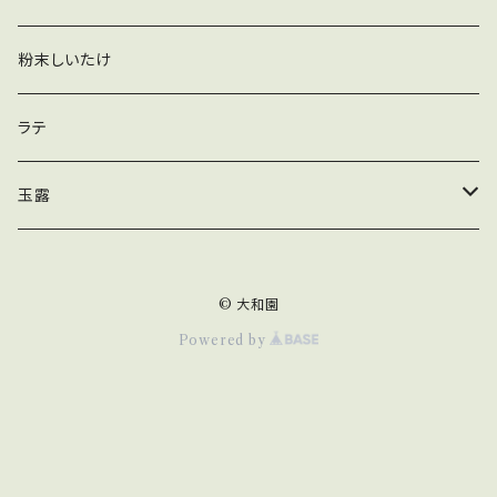
玄米茶ティーバッグ
抹茶
粉末しいたけ
かりがねほうじ茶ティーバッグ
ほうじ茶
ラテ
黒豆入りかりがねほうじ茶ティーバッグ
煎茶
玉露
玄米入りかりがねほうじ茶ティーバッグ
ティーバッグ
© 大和園
ほうじ茶ティーバッグ
リーフ
Powered by
和紅茶ティーバッグ
木箱